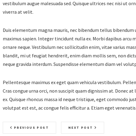
vestibulum augue malesuada sed. Quisque ultrices nec nisi ut orna
viverra at velit.
Duis elementum magna mauris, nec bibendum tellus bibendum ut. 
maximus sapien. Integer tincidunt nulla ex. Morbi dapibus arcu 
ornare neque. Vestibulum nec sollicitudin enim, vitae varius mas
blandit, mi ut feugiat hendrerit, enim diam mollis sem, non dictum
neque gravida interdum. Suspendisse elementum diam vel volut
Pellentesque maximus ex eget quam vehicula vestibulum. Pellen
Cras congue urna orci, non suscipit quam dignissim at. Donec at 
ex. Quisque rhoncus massa id neque tristique, eget commodo justo
volutpat est est, ac congue felis efficitur a. Etiam eget venenatis f
PREVIOUS POST
NEXT POST